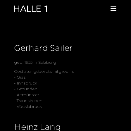
Gerhard Sailer
geb. 1955 in Salzburg
Gestaltungsbeiratsmitglied in:
- Graz
- Innsbruck
- Gmunden
- Altmünster
- Traunkirchen
- Vöcklabruck
Heinz Lang