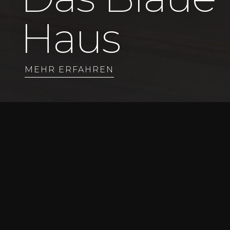
Haus
MEHR ERFAHREN
Das Grund
Abhang d
der Stadt
Bruchstei
bildet d