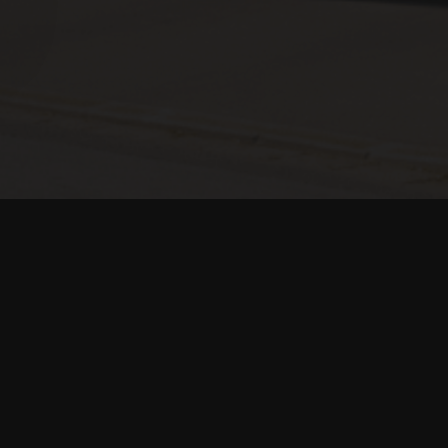
stück, steil gelegen, liegt am südlic
es Mönchbergs; am Rande des Altstad
 Salzburg. Ein schmaler Einlaß in der
nmauer, die als Sockel des Gebäudes 
ie Grenze zum Straßenraum.