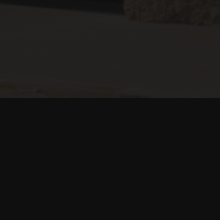
hen
tbezirks
fungiert,